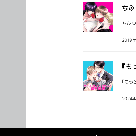
ちふ
ちふゆ
2019
『も
『もっ
2024