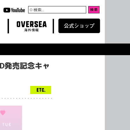
検
索:
OVERSEA
WEB SHOP
海外情報
公式ショップ
CD発売記念キャ