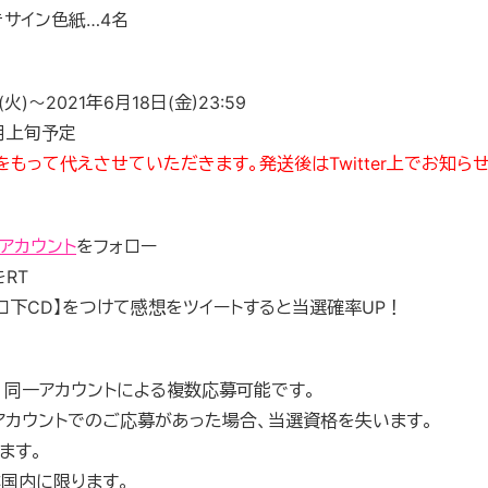
きサイン色紙…4名
火)～2021年6月18日(金)23:59
7月上旬予定
もって代えさせていただきます。発送後はTwitter上でお知ら
erアカウント
をフォロー
をRT
ロ下CD】をつけて感想をツイートすると当選確率UP！
し、同一アカウントによる複数応募可能です。
アカウントでのご応募があった場合、当選資格を失います。
ます。
本国内に限ります。