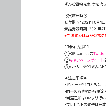
ずんだ餅粉先生 寄せ書
🕑実施日時🕑
受付期間：2021年6月1日(
景品発送時期：2021年
※当選発表は賞品の発送を
🏃‍♂️参加方法🏃‍♂️
①KiR comicsの
Twitt
②
キャンペーンツイート
③ハッシュタグ【#濡れト
⚠️注意事項⚠️
・1ツイートを1口とみな
・同一のお客様から複数
・当選通知はDMより行い
・プレゼントの発送は日