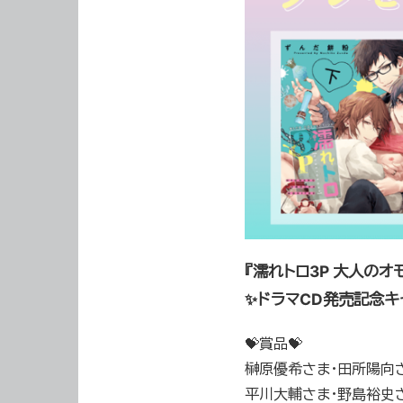
『濡れトロ3P 大人のオ
✨ドラマCD発売記念キ
💝賞品💝
榊原優希さま・田所陽向
平川大輔さま・野島裕史