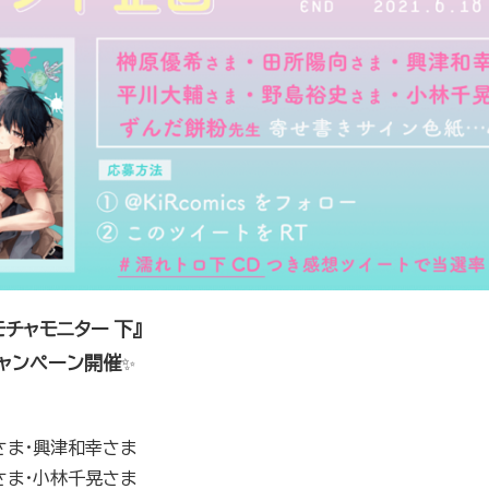
モチャモニター 下』
ャンペーン開催
✨
さま・興津和幸さま
さま・小林千晃さま