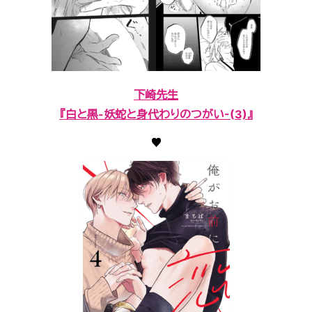
下崎先生
『白と黒-妖蛇と身代わりのつがい-(3)』