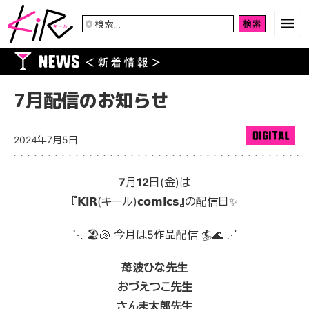
検
索:
7月配信のお知らせ
2024年7月5日
7
月
12
日(金)は
『𝗞𝗶𝗥(キール)𝗰𝗼𝗺𝗶𝗰𝘀』の配信日✨
⋱ 🏖🐚
今月は5作品配信 🏄🌊
⋰
苺波ひな先生
おづえつこ先生
さんま太郎先生