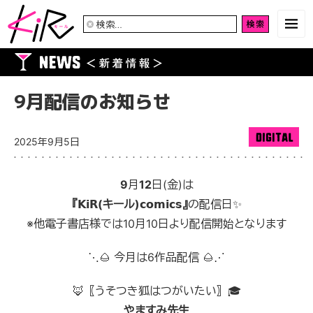
検
索:
9月配信のお知らせ
2025年9月5日
9
月
12
日(金)は
『𝗞𝗶𝗥(キール)𝗰𝗼𝗺𝗶𝗰𝘀』
の配信日✨
※他電子書店様では10月10日より配信開始となります
⋱🌰
今月は6作品配信
🌰
⋰
🦊〖うそつき狐はつがいたい〗🎓
やますみ先生