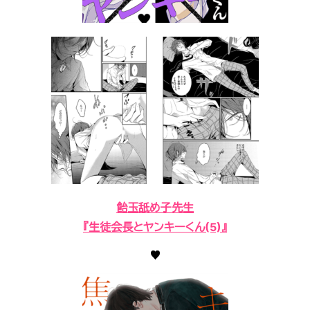
飴玉舐め子先生
『生徒会長とヤンキーくん(5)』