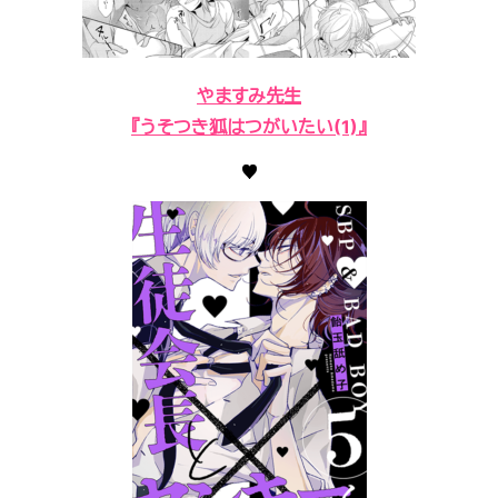
やますみ先生
『うそつき狐はつがいたい(1)』