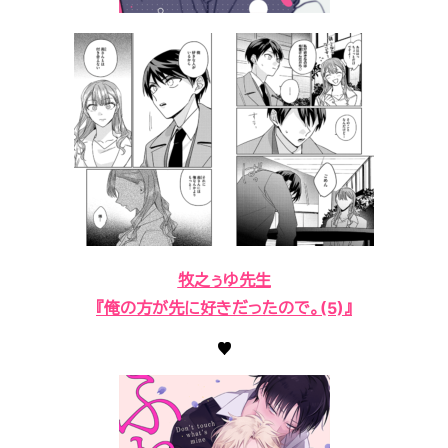
牧之ぅゆ先生
『俺の方が先に好きだったので。(5)』