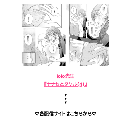
lolo先生
『ナナセとタケル(4)』
♡各配信サイトはこちらから♡