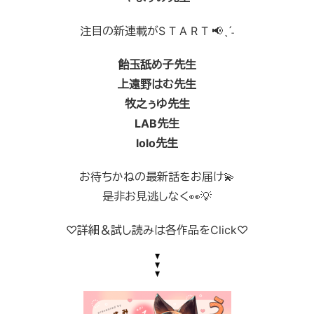
注目の新連載がS T A R T 📢
ˎˊ˗
飴玉舐め子先生
上遠野はむ先生
牧之ぅゆ先生
LAB先生
lolo先生
お待ちかねの最新話をお届け💫
是非お見逃しなく👀💡
♡詳細＆試し読みは各作品をClick♡