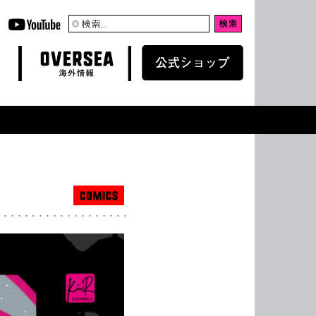
検
索:
OVERSEA
WEB SHOP
海外情報
公式ショップ