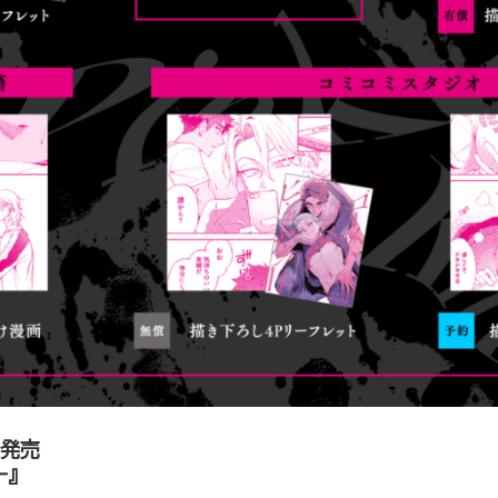
)発売
ー』