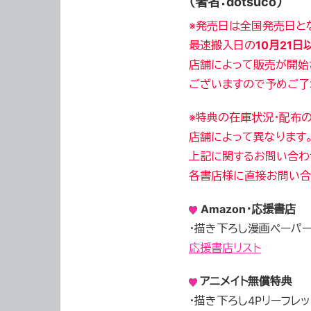
（著者：dotsuco）
※発売日は全国発売日と
最速搬入日の
10月21
日
店舗によって販売が開始
ございますので予めご了
※特典の
在庫状況・配布
店舗によって
異なります
上記に関するお問い合わ
各書店様に直接お問い合
Amazon・応援書店
・描き下ろし漫画ペーパ
応援書店リスト
アニメイト無償特典
・描き下ろし4Pリーフレッ