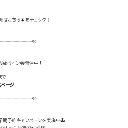
詳細はこちら⏬をチェック！
┈┈┈┈┈┈┈୨୧
」Webサイン会開催中！
)まで
会ページ
┈┈┈┈┈┈┈୨୧
」早期予約キャンペーンを実施中👻