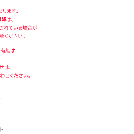
なります。
以降
は、
されている
場合が
承ください。
の有無は
。
せは、
わせください。
ー
ト