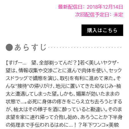
最新配信日： 2018年12月14日
次回配信予定日： 未定
【すげー… 望、全部剃ってんだ？】若く美しいヤクザ・
望は、情報収集や交渉ごとに進んで肉体を使い、セック
スドラッグで嬌態を演じ、取引を有利に進めて来た。そ
んな"接待"の帰りがけ、地元に置いてきた幼なじみ・柚
太と遭遇してしまった望。しかも、媚薬が効いたままの
状態で…。必死に身体の疼きをこらえ立ち去ろうとする
が、柚太はその様子を酒に酔っていると勘違い。そのま
ま望を家に連れ帰って介抱し始め、あろうことか下半身
の処理まで手伝われるはめに…！？年下ワンコ×美貌