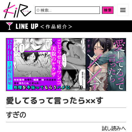
検
索:
愛してるって言ったら××す
すぎの
試し読みへ