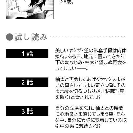
26歳。
美しいヤクザ・望の常套手段は肉体
1
話
接待。ある日、地元に置いてきた年
下の幼なじみ・柚太と望まぬ再会を
してしまい――。
柚太と再会したあげくセックスまが
2
話
いの事をしてしまい苛立つ望。その
まま縁を切るつもりが、「秘蔵写真
を撒く」と脅されて…!?
自分の立場を忘れ、柚太との時間
3
話
に心地良さを感じてしまう望。そん
な中、自分に異様に執着している取
引中の男に緊縛され!?