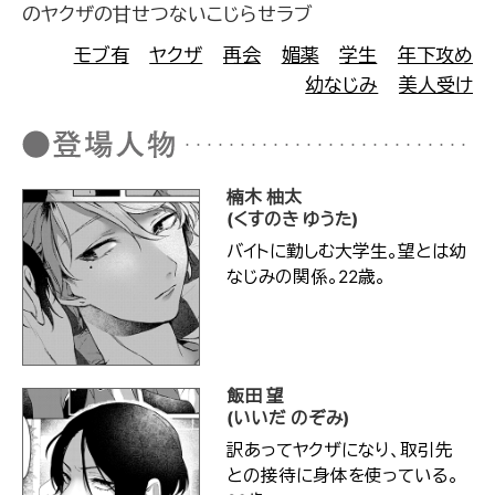
のヤクザの甘せつないこじらせラブ
モブ有
ヤクザ
再会
媚薬
学生
年下攻め
幼なじみ
美人受け
楠木 柚太
(くすのき ゆうた)
バイトに勤しむ大学生。望とは幼
なじみの関係。22歳。
飯田 望
(いいだ のぞみ)
訳あってヤクザになり、取引先
との接待に身体を使っている。