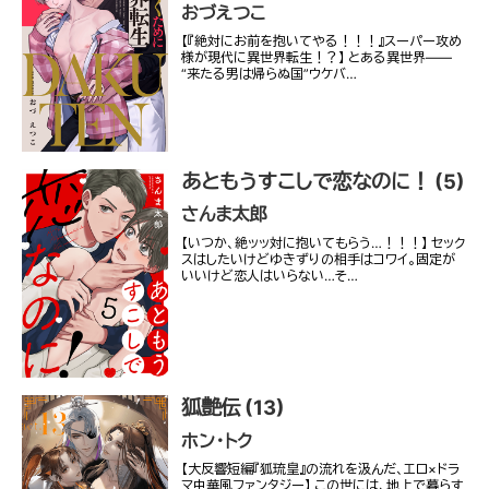
おづえつこ
【『絶対にお前を抱いてやる！！！』スーパー攻め
様が現代に異世界転生！？】 とある異世界――
“来たる男は帰らぬ国”ウケバ…
あともうすこしで恋なのに！ (5)
さんま太郎
【いつか、絶ッッ対に抱いてもらう…！！！】 セック
スはしたいけどゆきずりの相手はコワイ。固定が
いいけど恋人はいらない…そ…
狐艶伝 (13)
ホン・トク
【大反響短編『狐琉皇』の流れを汲んだ、エロ×ドラ
マ中華風ファンタジー】 この世には、地上で暮らす