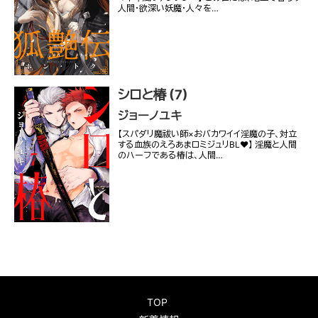
人間・欲深い妖魔・人々を…
シロと椿 (7)
ジョーノユキ
【スパダリ魔祓い師×おバカワイイ淫魔の子、対立
する血族のえろあまロミジュリBL♥︎】 淫魔と人間
のハーフである椿は、人間…
TOP