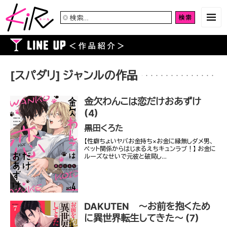
検
索:
[スパダリ] ジャンルの作品
金欠わんこは恋だけおあずけ
(4)
黒田くろた
【性癖ちょいヤバお金持ち×お金に縁無しダメ男、
ペット関係からはじまるえちキュンラブ！】 お金に
ルーズなせいで元彼と破局し…
DAKUTEN ～お前を抱くため
に異世界転生してきた～ (7)