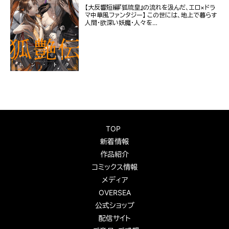
【大反響短編『狐琉皇』の流れを汲んだ、エロ×ドラ
マ中華風ファンタジー】 この世には、地上で暮らす
人間・欲深い妖魔・人々を…
TOP
新着情報
作品紹介
コミックス情報
メディア
OVERSEA
公式ショップ
配信サイト