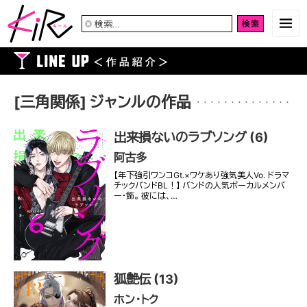
検
索:
[三角関係] ジャンルの作品
出来損ないのラブソング (6)
阿古多
【年下強引ワンコGt.×ワケあり強気美人Vo. ドラマ
チックバンドBL！】 バンドの人気ボーカルメンバ
ー・飾。 彼には、…
狐艶伝 (13)
ホン・トク