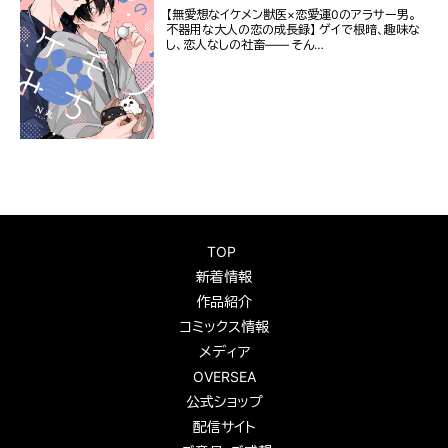
【無愛想なイケメン獣医×恋愛運0のアラサー男。
不器用な大人の恋の成長録】 ゲイで根暗、趣味な
し、恋人なしの社畜―― そん…
TOP
新着情報
作品紹介
コミックス情報
メディア
OVERSEA
公式ショップ
配信サイト