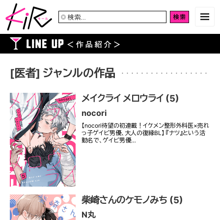
検
索:
[医者] ジャンルの作品
メイクライ メロウライ (5)
nocori
【nocori待望の初連載！イケメン整形外科医×売れ
っ子ゲイビ男優、大人の復縁BL】 『ナツ』という活
動名で、ゲイビ男優…
柴崎さんのケモノみち (5)
N丸