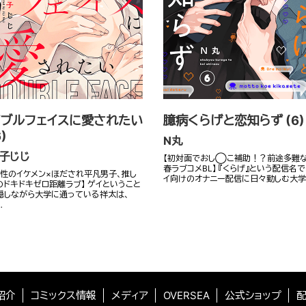
ブルフェイスに愛されたい
臆病くらげと恋知らず (6)
6)
N丸
子じじ
【初対面でおし◯こ補助！？前途多難
春ラブコメBL】 『くらげ』という配信名で
魔性のイケメン×ほだされ平凡男子、推し
イ向けのオナニー配信に日々勤しむ大学
のドキドキゼロ距離ラブ】 ゲイということ
隠しながら大学に通っている祥太は、
…
紹介
コミックス情報
メディア
OVERSEA
公式ショップ
配