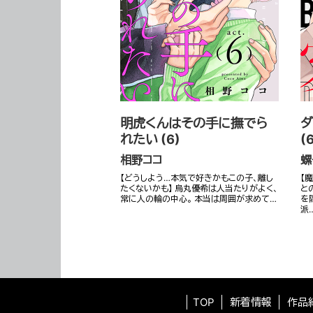
明虎くんはその手に撫でら
ダ
れたい (6)
(
相野ココ
螺
【どうしよう…本気で好きかもこの子、離し
【
たくないかも】 烏丸優希は人当たりがよく、
と
常に人の輪の中心。 本当は周囲が求めて…
を
派
TOP
新着情報
作品