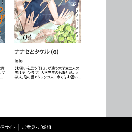
ナナセとタケル (6)
lolo
な青
【お互いを思う「好き」が違う大学生二人の
、ゲ
焦れキュンラブ】 大学三年の七瀬と剛。 入
…
学式、剛の猛アタックの末…今ではお互い…
信サイト
ご意見・ご感想