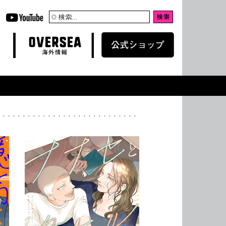
検
索:
OVERSEA
WEB SHOP
海外情報
公式ショップ