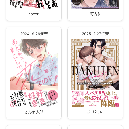
阿古多
nocori
2024. 9.26発売
2025. 2.27発売
おづえつこ
さんま太郎