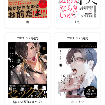
鷹
おち
2021. 5.21発売
2021. 6.25発売
緋いろ（原作：はとり）
ホン・トク