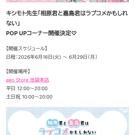
キシモト先生「相原君と嘉島君はラブコメかもしれ
ない」
POP UPコーナー開催決定♡
【開催スケジュール】
日程：
2026
年
6
月
16
日(火) 〜
6
月
29
日（月）
【開催場所】
eeo Store 池袋本店
平日 12:00～20:00
土日祝 10:00～20:00