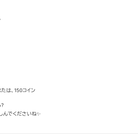
♡
または、150コイン
ら
?
楽しんでくださいね
✨