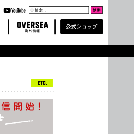
検
索:
OVERSEA
WEB SHOP
海外情報
公式ショップ