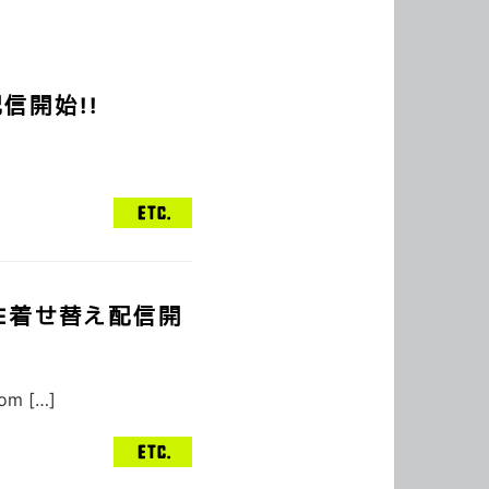
配信開始!!
NE着せ替え配信開
m […]