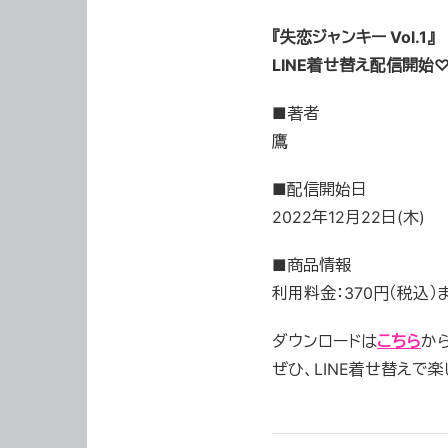
『失恋ジャンキー Vol.1』
LINE着せ替え配信開始
■
著者
鷹
■配信開始日
2022年12月22日(木)
■
商品情報
利用料金：370円（税込）
ダウンロードは
こちら
か
ぜひ、LINE着せ替えで