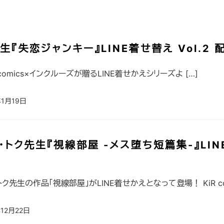
生『失恋ジャンキー』LINE着せ替え Vol.2 
 comics×インクルーズが贈るLINE着せかえシリーズよ […]
年1月19日
･トク先生『視線部屋 -メス堕ち短篇集-』LI
トク先生の作品「視線部屋」がLINE着せかえとなって登場！ KiR co
年12月22日