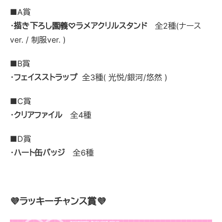
■A賞
・
描き下ろし園義♡ラメアクリルスタンド
全2種(ナース
ver. / 制服ver. )
■B賞
・
フェイスストラップ
全3種( 光悦/銀河/悠然 )
■C賞
・
クリアファイル
全4種
■D賞
・
ハート缶バッジ
全6種
💜ラッキーチャンス賞💜